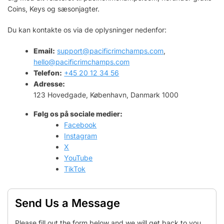
Coins, Keys og sæsonjagter.
Du kan kontakte os via de oplysninger nedenfor:
Email:
support@pacificrimchamps.com
,
hello@pacificrimchamps.com
Telefon:
+45 20 12 34 56
Adresse:
123 Hovedgade, København, Danmark 1000
Følg os på sociale medier:
Facebook
Instagram
X
YouTube
TikTok
Send Us a Message
Please fill out the form below and we will get back to you