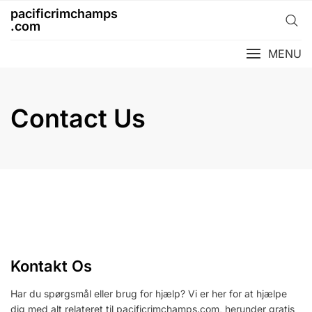
Skip
pacificrimchamps
to
.com
content
MENU
Contact Us
Kontakt Os
Har du spørgsmål eller brug for hjælp? Vi er her for at hjælpe
dig med alt relateret til pacificrimchamps.com, herunder gratis