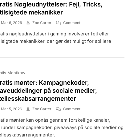
ratis Nøgleudnyttelser: Fejl, Tricks,
tilsigtede mekanikker
On
Mar 6, 2026
Zoe Carter
Comment
Gratis
atis nøgleudnyttelser i gaming involverer fejl eller
Nøgleudnyttelser:
Fejl,
ilsigtede mekanikker, der gør det muligt for spillere
Tricks,
Utilsigtede
Mekanikker
atis Møntkrav
ratis mønter: Kampagnekoder,
aveuddelinger på sociale medier,
ællesskabsarrangementer
On
Mar 5, 2026
Zoe Carter
Comment
Gratis
atis mønter kan opnås gennem forskellige kanaler,
Mønter:
Kampagnekoder,
runder kampagnekoder, giveaways på sociale medier og
Gaveuddelinger
llesskabsarrangementer.
På