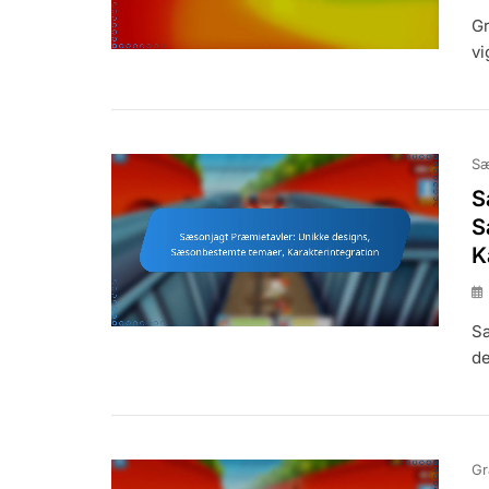
Gr
vi
Sæ
S
S
K
Sæ
de
Gr