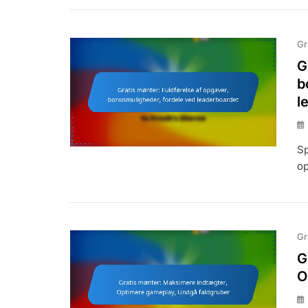
Gr
G
b
l
Sp
op
Gr
G
O