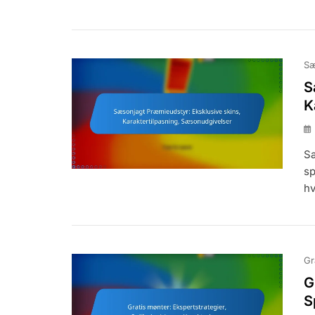
Sæ
S
K
Sæ
sp
hv
Gr
G
S