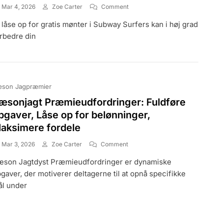
On
Mar 4, 2026
Zoe Carter
Comment
Gratis
 låse op for gratis mønter i Subway Surfers kan i høj grad
Mønter:
Ekspertstrategier,
rbedre din
Spilforbedringer,
Karakterbrug
son Jagpræmier
æsonjagt Præmieudfordringer: Fuldføre
pgaver, Låse op for belønninger,
aksimere fordele
On
Mar 3, 2026
Zoe Carter
Comment
Sæsonjagt
son Jagtdyst Præmieudfordringer er dynamiske
Præmieudfordringer:
Fuldføre
gaver, der motiverer deltagerne til at opnå specifikke
Opgaver,
l under
Låse
Op
For
Belønninger,