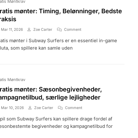
atis Møntkrav
ratis mønter: Timing, Belønninger, Bedste
raksis
On
Mar 11, 2026
Zoe Carter
Comment
Gratis
atis mønter i Subway Surfers er en essentiel in-game
Mønter:
Timing,
luta, som spillere kan samle uden
Belønninger,
Bedste
Praksis
atis Møntkrav
ratis mønter: Sæsonbegivenheder,
ampagnetilbud, særlige lejligheder
On
Mar 10, 2026
Zoe Carter
Comment
Gratis
spil som Subway Surfers kan spillere drage fordel af
Mønter:
Sæsonbegivenheder,
sonbestemte begivenheder og kampagnetilbud for
Kampagnetilbud,
Særlige