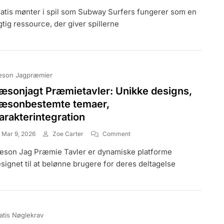
Gratis
atis mønter i spil som Subway Surfers fungerer som en
Mønter:
Maksimere
gtig ressource, der giver spillerne
Indtægter,
Optimere
Gameplay,
Undgå
Faldgruber
son Jagpræmier
æsonjagt Præmietavler: Unikke designs,
æsonbestemte temaer,
arakterintegration
On
Mar 9, 2026
Zoe Carter
Comment
Sæsonjagt
son Jag Præmie Tavler er dynamiske platforme
Præmietavler:
Unikke
signet til at belønne brugere for deres deltagelse
Designs,
Sæsonbestemte
Temaer,
Karakterintegration
atis Nøglekrav