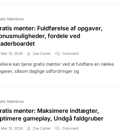
Lejligheder
atis Møntkrav
ratis mønter: Fuldførelse af opgaver,
onusmuligheder, fordele ved
eaderboardet
On
Mar 10, 2026
Zoe Carter
Comment
Gratis
illere kan tjene gratis mønter ved at fuldføre en række
Mønter:
Fuldførelse
gaver, såsom daglige udfordringer og
Af
Opgaver,
Bonusmuligheder,
Fordele
Ved
atis Møntkrav
Leaderboardet
ratis mønter: Maksimere indtægter,
ptimere gameplay, Undgå faldgruber
On
Mar 10, 2026
Zoe Carter
Comment