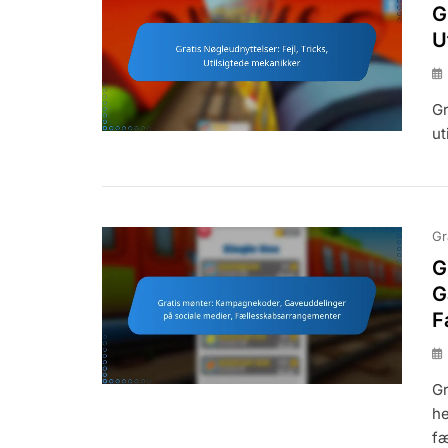
G
U
Gr
ut
Gr
G
G
F
Gr
he
fæ