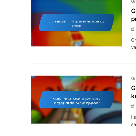
Gr
G
p
Gr
va
Gr
G
k
I 
sæ