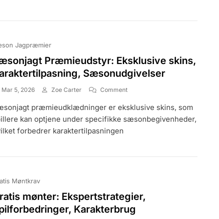
Sociale
Medier,
Fællesskabsarrangementer
son Jagpræmier
æsonjagt Præmieudstyr: Eksklusive skins,
araktertilpasning, Sæsonudgivelser
On
Mar 5, 2026
Zoe Carter
Comment
Sæsonjagt
sonjagt præmieudklædninger er eksklusive skins, som
Præmieudstyr:
Eksklusive
illere kan optjene under specifikke sæsonbegivenheder,
Skins,
ilket forbedrer karaktertilpasningen
Karaktertilpasning,
Sæsonudgivelser
atis Møntkrav
ratis mønter: Ekspertstrategier,
pilforbedringer, Karakterbrug