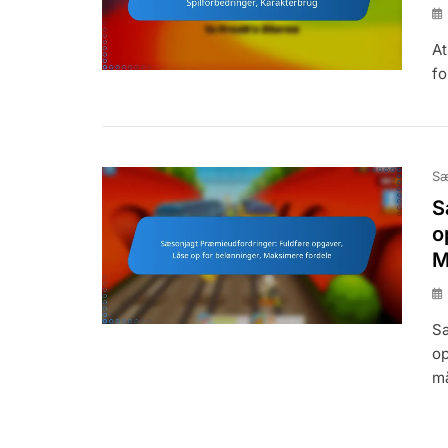
At
fo
Sæ
S
o
M
Sæ
op
må