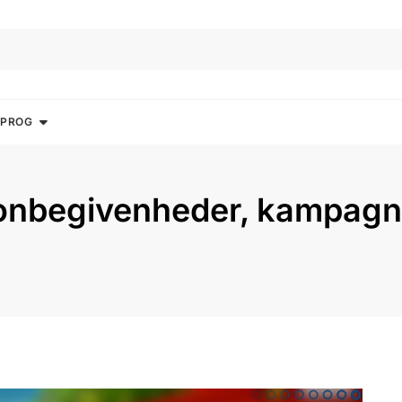
SPROG
onbegivenheder, kampagne