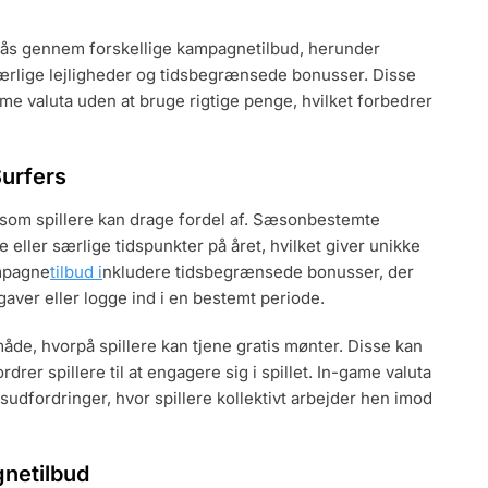
nås gennem forskellige kampagnetilbud, herunder
lige lejligheder og tidsbegrænsede bonusser. Disse
game valuta uden at bruge rigtige penge, hvilket forbedrer
urfers
 som spillere kan drage fordel af. Sæsonbestemte
ller særlige tidspunkter på året, hvilket giver unikke
mpagne
tilbud i
nkludere tidsbegrænsede bonusser, der
gaver eller logge ind i en bestemt periode.
de, hvorpå spillere kan tjene gratis mønter. Disse kan
ordrer spillere til at engagere sig i spillet. In-game valuta
sudfordringer, hvor spillere kollektivt arbejder hen imod
gnetilbud