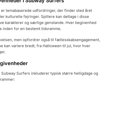
venheder i Subway Surfers
r temabaserede udfordringer, der finder sted året
er kulturelle fejringer. Spillere kan deltage i disse
sive karakterer og særlige genstande. Hver begivenhed
s inden for en bestemt tidsramme.
velsen, men opfordrer også til fællesskabsengagement,
kan variere bredt, fra Halloween til jul, hvor hver
ger.
egivenheder
Subway Surfers inkluderer typisk større helligdage og
dsrammer: