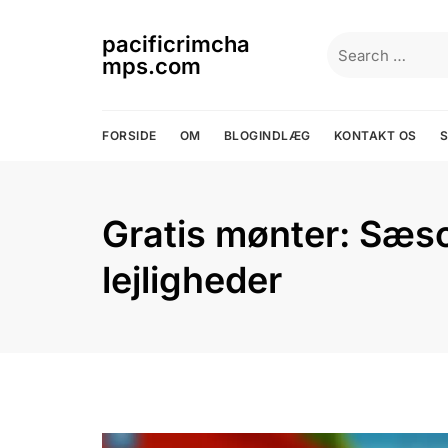
Skip
to
pacificrimcha
Search
content
mps.com
for:
FORSIDE
OM
BLOGINDLÆG
KONTAKT OS
Gratis mønter: Sæs
lejligheder