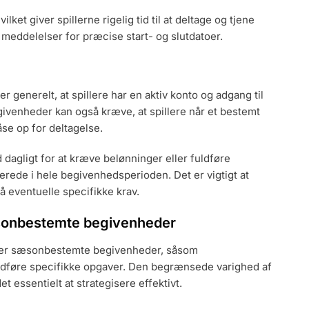
ket giver spillerne rigelig tid til at deltage og tjene
meddelelser for præcise start- og slutdatoer.
enerelt, at spillere har en aktiv konto og adgang til
givenheder kan også kræve, at spillere når et bestemt
åse op for deltagelse.
 dagligt for at kræve belønninger eller fuldføre
agerede i hele begivenhedsperioden. Det er vigtigt at
tå eventuelle specifikke krav.
æsonbestemte begivenheder
under sæsonbestemte begivenheder, såsom
ldføre specifikke opgaver. Den begrænsede varighed af
t essentielt at strategisere effektivt.