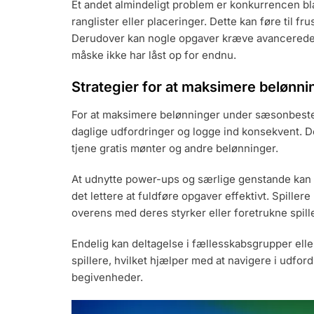
Et andet almindeligt problem er konkurrencen bla
ranglister eller placeringer. Dette kan føre til frus
Derudover kan nogle opgaver kræve avancerede f
måske ikke har låst op for endnu.
Strategier for at maksimere belønn
For at maksimere belønninger under sæsonbestem
daglige udfordringer og logge ind konsekvent. Det
tjene gratis mønter og andre belønninger.
At udnytte power-ups og særlige genstande kan o
det lettere at fuldføre opgaver effektivt. Spill
overens med deres styrker eller foretrukne spille
Endelig kan deltagelse i fællesskabsgrupper eller
spillere, hvilket hjælper med at navigere i udf
begivenheder.