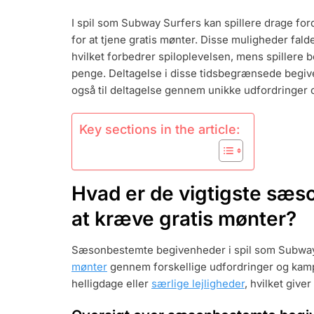
MØNTER:
I spil som Subway Surfers kan spillere drage f
SÆSONBEGI
for at tjene gratis mønter. Disse muligheder fal
KAMPAGNET
SÆRLIGE
hvilket forbedrer spiloplevelsen, mens spillere
LEJLIGHED
penge. Deltagelse i disse tidsbegrænsede begiv
også til deltagelse gennem unikke udfordringer 
Key sections in the article:
Hvad er de vigtigste sæs
at kræve gratis mønter?
Sæsonbestemte begivenheder i spil som Subway S
mønter
gennem forskellige udfordringer og kam
helligdage eller
særlige lejligheder
, hvilket give