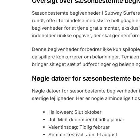
Oversigt over sæsonbestemte begi
Sæsonbestemte begivenheder i Subway Surfers e
rundt, ofte i forbindelse med større helligdage ell
begivenheder for at tjene gratis mønter, eksklu
indeholder unikke opgaver, der skal gennemføre
Denne begivenheder forbedrer ikke kun spilople
da spillere konkurrerer om belønninger. Temaerne 
bringer sit eget sæt af udfordringer og belønnin
Nøgle datoer for sæsonbestemte b
Nøgle datoer for sæsonbestemte begivenheder i 
særlige lejligheder. Her er nogle almindelige ti
Halloween: Slut oktober
Jul: Midt december til tidlig januar
Valentinsdag: Tidlig februar
Sommerfestival: Juni til august