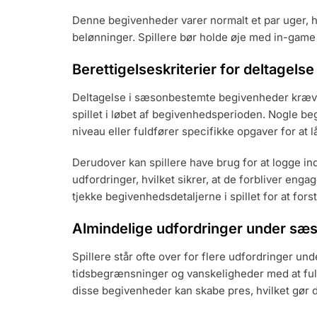
Denne begivenheder varer normalt et par uger, hvil
belønninger. Spillere bør holde øje med in-game 
Berettigelseskriterier for deltagelse
Deltagelse i sæsonbestemte begivenheder kræver g
spillet i løbet af begivenhedsperioden. Nogle be
niveau eller fuldfører specifikke opgaver for at l
Derudover kan spillere have brug for at logge ind
udfordringer, hvilket sikrer, at de forbliver eng
tjekke begivenhedsdetaljerne i spillet for at fors
Almindelige udfordringer under s
Spillere står ofte over for flere udfordringer 
tidsbegrænsninger og vanskeligheder med at fu
disse begivenheder kan skabe pres, hvilket gør de