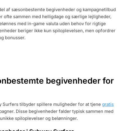
ordel af sæsonbestemte begivenheder og kampagnetilbud
VENHEDER,
der ofte sammen med helligdage og særlige lejligheder,
ILBUD,
 belønnes med in-game valuta uden behov for rigtige
ER
enheder beriger ikke kun spiloplevelsen, men opfordrer
og bonusser.
onbestemte begivenheder for
urfers tilbyder spillere muligheder for at tjene
gratis
pagner. Disse begivenheder falder typisk sammen med
r unikke spiloplevelser og belønninger.