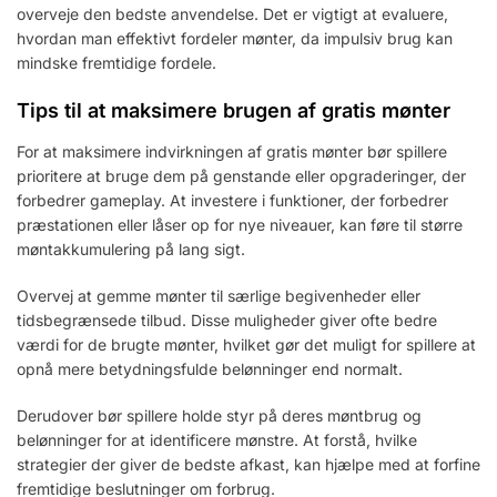
overveje den bedste anvendelse. Det er vigtigt at evaluere,
hvordan man effektivt fordeler mønter, da impulsiv brug kan
mindske fremtidige fordele.
Tips til at maksimere brugen af gratis mønter
For at maksimere indvirkningen af gratis mønter bør spillere
prioritere at bruge dem på genstande eller opgraderinger, der
forbedrer gameplay. At investere i funktioner, der forbedrer
præstationen eller låser op for nye niveauer, kan føre til større
møntakkumulering på lang sigt.
Overvej at gemme mønter til særlige begivenheder eller
tidsbegrænsede tilbud. Disse muligheder giver ofte bedre
værdi for de brugte mønter, hvilket gør det muligt for spillere at
opnå mere betydningsfulde belønninger end normalt.
Derudover bør spillere holde styr på deres møntbrug og
belønninger for at identificere mønstre. At forstå, hvilke
strategier der giver de bedste afkast, kan hjælpe med at forfine
fremtidige beslutninger om forbrug.