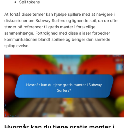
Spil tokens
At forstå disse termer kan hjælpe spillere med at navigere i
diskussioner om Subway Surfers og lignende spil, da de ofte
støder på referencer til gratis mønter i forskellige
sammenhænge. Fortrolighed med disse aliaser forbedrer
kommunikationen blandt spillere og beriger den samlede
spiloplevelse.
Hvornår kan du tjene gratis mønter i