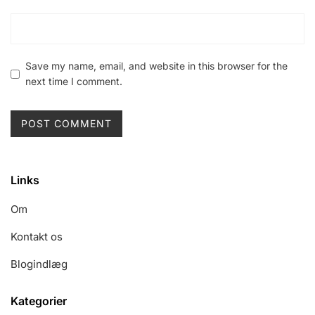
Save my name, email, and website in this browser for the
next time I comment.
Links
Om
Kontakt os
Blogindlæg
Kategorier