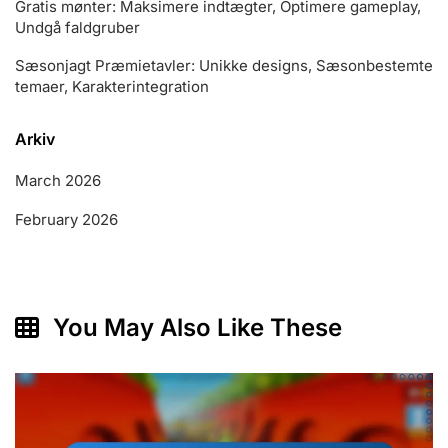
Gratis mønter: Maksimere indtægter, Optimere gameplay,
Undgå faldgruber
Sæsonjagt Præmietavler: Unikke designs, Sæsonbestemte
temaer, Karakterintegration
Arkiv
March 2026
February 2026
You May Also Like These