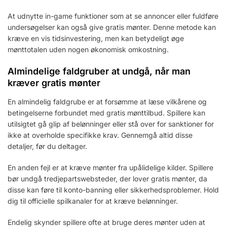
At udnytte in-game funktioner som at se annoncer eller fuldføre
undersøgelser kan også give gratis mønter. Denne metode kan
kræve en vis tidsinvestering, men kan betydeligt øge
mønttotalen uden nogen økonomisk omkostning.
Almindelige faldgruber at undgå, når man
kræver gratis mønter
En almindelig faldgrube er at forsømme at læse vilkårene og
betingelserne forbundet med gratis mønttilbud. Spillere kan
utilsigtet gå glip af belønninger eller stå over for sanktioner for
ikke at overholde specifikke krav. Gennemgå altid disse
detaljer, før du deltager.
En anden fejl er at kræve mønter fra upålidelige kilder. Spillere
bør undgå tredjepartswebsteder, der lover gratis mønter, da
disse kan føre til konto-banning eller sikkerhedsproblemer. Hold
dig til officielle spilkanaler for at kræve belønninger.
Endelig skynder spillere ofte at bruge deres mønter uden at