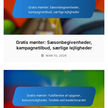
Gratis mønter: Sæsonbegivenheder,
kampagnetilbud, særlige lejligheder
MAR 10, 2026