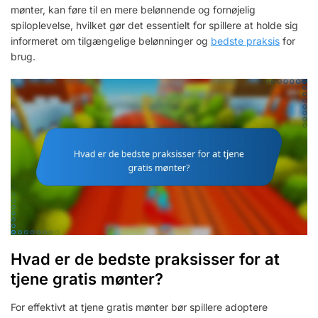
mønter, kan føre til en mere belønnende og fornøjelig
spiloplevelse, hvilket gør det essentielt for spillere at holde sig
informeret om tilgængelige belønninger og
bedste praksis
for
brug.
Hvad er de bedste praksisser for at
tjene gratis mønter?
For effektivt at tjene gratis mønter bør spillere adoptere