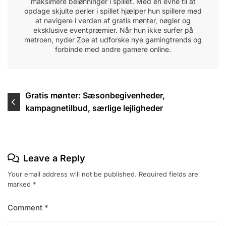
maksimere belønninger i spillet. Med en evne til at
opdage skjulte perler i spillet hjælper hun spillere med
at navigere i verden af gratis mønter, nøgler og
eksklusive eventpræmier. Når hun ikke surfer på
metroen, nyder Zoe at udforske nye gamingtrends og
forbinde med andre gamere online.
Post
Gratis mønter: Sæsonbegivenheder,
kampagnetilbud, særlige lejligheder
navigation
Leave a Reply
Your email address will not be published.
Required fields are
marked
*
Comment
*