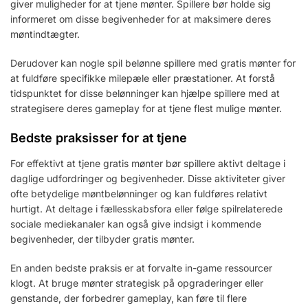
giver muligheder for at tjene mønter. Spillere bør holde sig
informeret om disse begivenheder for at maksimere deres
møntindtægter.
Derudover kan nogle spil belønne spillere med gratis mønter for
at fuldføre specifikke milepæle eller præstationer. At forstå
tidspunktet for disse belønninger kan hjælpe spillere med at
strategisere deres gameplay for at tjene flest mulige mønter.
Bedste praksisser for at tjene
For effektivt at tjene gratis mønter bør spillere aktivt deltage i
daglige udfordringer og begivenheder. Disse aktiviteter giver
ofte betydelige møntbelønninger og kan fuldføres relativt
hurtigt. At deltage i fællesskabsfora eller følge spilrelaterede
sociale mediekanaler kan også give indsigt i kommende
begivenheder, der tilbyder gratis mønter.
En anden bedste praksis er at forvalte in-game ressourcer
klogt. At bruge mønter strategisk på opgraderinger eller
genstande, der forbedrer gameplay, kan føre til flere