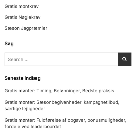
Gratis møntkrav
Gratis Nøglekrav
Sæson Jagpræmier
Søg
Search
for:
Seneste indlæg
Gratis mønter: Timing, Belønninger, Bedste praksis
Gratis mønter: Sæsonbegivenheder, kampagnetilbud,
særlige lejligheder
Gratis mønter: Fuldførelse af opgaver, bonusmuligheder,
fordele ved leaderboardet