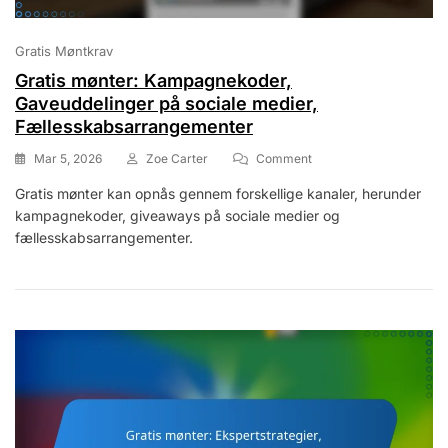
Gratis Møntkrav
Gratis mønter: Kampagnekoder,
Gaveuddelinger på sociale medier,
Fællesskabsarrangementer
On
Mar 5, 2026
Zoe Carter
Comment
Gratis
Gratis mønter kan opnås gennem forskellige kanaler, herunder
Mønter:
kampagnekoder, giveaways på sociale medier og
Kampagnekoder,
Gaveuddelinger
fællesskabsarrangementer.
På
Sociale
Medier,
Fællesskabsarrangemen