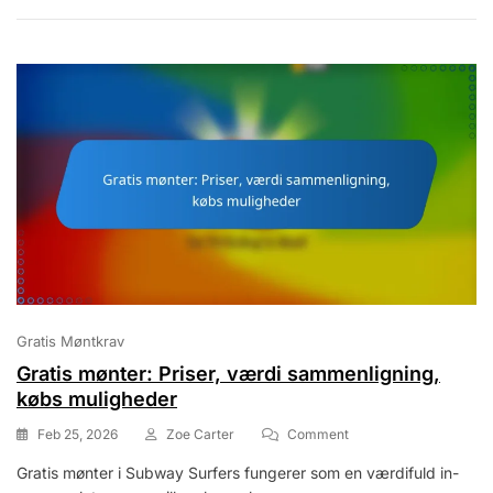
Karaktervalg,
Spilteknikker
Gratis Møntkrav
Gratis mønter: Priser, værdi sammenligning,
købs muligheder
On
Feb 25, 2026
Zoe Carter
Comment
Gratis
Gratis mønter i Subway Surfers fungerer som en værdifuld in-
Mønter: