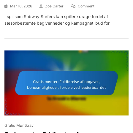
On
Mar 10, 2026
Zoe Carter
Comment
Gratis
I spil som Subway Surfers kan spillere drage fordel af
Mønter:
sæsonbestemte begivenheder og kampagnetilbud for
Sæsonbegivenheder,
Kampagnetilbud,
Særlige
Lejligheder
Gratis Møntkrav