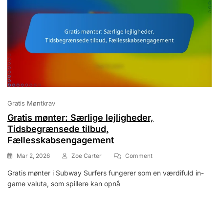
Gratis Møntkrav
Gratis mønter: Særlige lejligheder,
Tidsbegrænsede tilbud,
Fællesskabsengagement
On
Mar 2, 2026
Zoe Carter
Comment
Gratis
Gratis mønter i Subway Surfers fungerer som en værdifuld in-
Mønter:
game valuta, som spillere kan opnå
Særlige
Lejligheder,
Tidsbegrænsede
Tilbud,