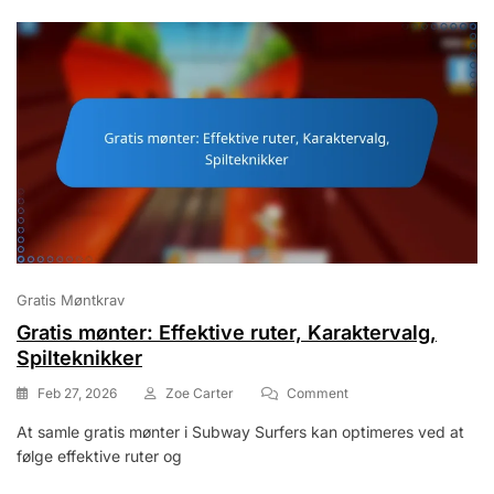
Fællesskabsengagemen
Gratis Møntkrav
Gratis mønter: Effektive ruter, Karaktervalg,
Spilteknikker
On
Feb 27, 2026
Zoe Carter
Comment
Gratis
At samle gratis mønter i Subway Surfers kan optimeres ved at
Mønter:
følge effektive ruter og
Effektive
Ruter,