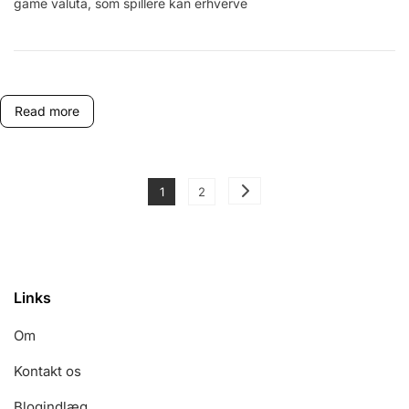
game valuta, som spillere kan erhverve
Priser,
Værdi
Sammenligning,
Købs
Muligheder
Read more
Posts
Page
Page
1
2
pagination
Links
Om
Kontakt os
Blogindlæg