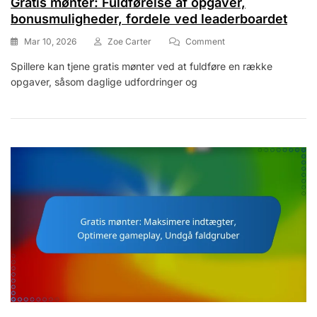
Gratis mønter: Fuldførelse af opgaver,
bonusmuligheder, fordele ved leaderboardet
On
Mar 10, 2026
Zoe Carter
Comment
Gratis
Spillere kan tjene gratis mønter ved at fuldføre en række
Mønter:
opgaver, såsom daglige udfordringer og
Fuldførelse
Af
Opgaver,
Bonusmuligheder,
Fordele
Ved
Leaderboardet