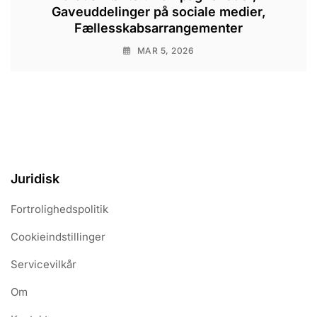
Gaveuddelinger på sociale medier,
Fællesskabsarrangementer
MAR 5, 2026
Juridisk
Fortrolighedspolitik
Cookieindstillinger
Servicevilkår
Om