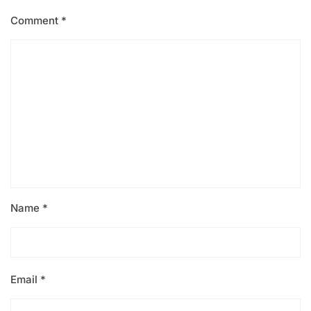
Comment
*
Name
*
Email
*