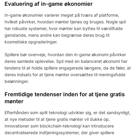
Evaluering af in-game økonomier
In-game økonomier varierer meget på tværs af platforme,
hvilket påvirker, hvordan mønter tjenes og bruges. Nogle spil
har robuste systemer, hvor mønter kan byttes til værdifulde
genstande, mens andre kan begrænse deres brug til
kosmetiske opgraderinger.
Spillere bør overveje, hvordan den in-game økonomi påvirker
deres samlede oplevelse. Spil med en balanceret økonomi har
tendens til at holde spillere engagerede længere, da de føler, at
deres indsats for at tjene mønter oversættes til meningsfulde
belønninger.
Fremtidige tendenser inden for at tjene gratis
mønter
Efterhånden som spilt teknologi udvikler sig, er det sandsynligt,
at nye metoder til at tjene gratis mønter vil dukke op.
Innovationer som blockchain-teknologi kan introducere
decentraliserede indtjeningssystemer, der giver spillere