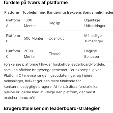
fordele på tværs af platforme
Platform
Topbelønning
Rangeringsfrekvens
Bonusmulighede
Platform
1000
Ugentlige
Dagligt
A
Mønter
Udfordringer
Platform
Månedlige
500 Mønter
Ugentligt
B
Turneringer
Platform
2000
Daglige
Timevis
C
Mønter
Bonusser
Forskellige platforme tilbyder forskellige leaderboard-fordele,
som kan påvirke brugerengagementet. For eksempel giver
Platform C timevise rangeringsopdateringer og højere
belønninger, hvilket gør den mere tiltalende for
konkurrencedygtige brugere. At forstå disse forskelle kan
hjælpe brugerne med at vælge den platform, der bedst
matcher deres mål.
Brugerudtalelser om leaderboard-strategier