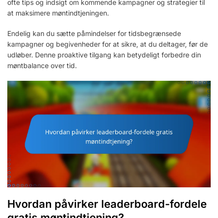
ofte tips og indsigt om kommende kampagner og strategier til
at maksimere møntindtjeningen.
Endelig kan du sætte påmindelser for tidsbegrænsede
kampagner og begivenheder for at sikre, at du deltager, før de
udløber. Denne proaktive tilgang kan betydeligt forbedre din
møntbalance over tid.
Hvordan påvirker leaderboard-fordele
gratis møntindtjening?