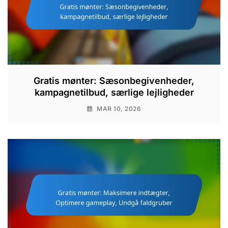
Gratis mønter: Sæsonbegivenheder,
kampagnetilbud, særlige lejligheder
MAR 10, 2026