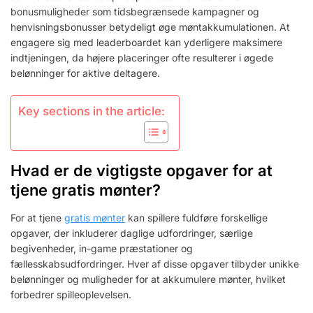
FORDELE
bonusmuligheder som tidsbegrænsede kampagner og
VED
henvisningsbonusser betydeligt øge møntakkumulationen. At
LEADERBOARDET
engagere sig med leaderboardet kan yderligere maksimere
indtjeningen, da højere placeringer ofte resulterer i øgede
belønninger for aktive deltagere.
Key sections in the article:
Hvad er de vigtigste opgaver for at
tjene gratis mønter?
For at tjene
gratis mønter
kan spillere fuldføre forskellige
opgaver, der inkluderer daglige udfordringer, særlige
begivenheder, in-game præstationer og
fællesskabsudfordringer. Hver af disse opgaver tilbyder unikke
belønninger og muligheder for at akkumulere mønter, hvilket
forbedrer spilleoplevelsen.