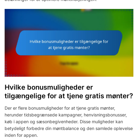
Hvilke bonusmuligheder er
tilgængelige for at tjene gratis mønter?
Der er flere bonusmuligheder for at tjene gratis mønter,
herunder tidsbegrænsede kampagner, henvisningsbonusser,
køb i appen og sæsonbegivenheder. Disse muligheder kan
betydeligt forbedre din møntbalance og den samlede oplevelse
inden for appen.