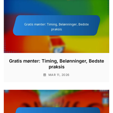
Gratis mønter: Timing, Belønninger, Bedste
praksis
MAR 11, 2026