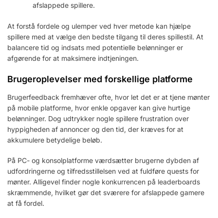
afslappede spillere.
At forstå fordele og ulemper ved hver metode kan hjælpe
spillere med at vælge den bedste tilgang til deres spillestil. At
balancere tid og indsats med potentielle belønninger er
afgørende for at maksimere indtjeningen.
Brugeroplevelser med forskellige platforme
Brugerfeedback fremhæver ofte, hvor let det er at tjene mønter
på mobile platforme, hvor enkle opgaver kan give hurtige
belønninger. Dog udtrykker nogle spillere frustration over
hyppigheden af annoncer og den tid, der kræves for at
akkumulere betydelige beløb.
På PC- og konsolplatforme værdsætter brugerne dybden af
udfordringerne og tilfredsstillelsen ved at fuldføre quests for
mønter. Alligevel finder nogle konkurrencen på leaderboards
skræmmende, hvilket gør det sværere for afslappede gamere
at få fordel.