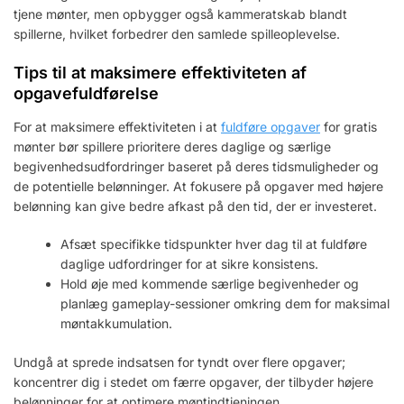
tjene mønter, men opbygger også kammeratskab blandt
spillerne, hvilket forbedrer den samlede spilleoplevelse.
Tips til at maksimere effektiviteten af
opgavefuldførelse
For at maksimere effektiviteten i at
fuldføre opgaver
for gratis
mønter bør spillere prioritere deres daglige og særlige
begivenhedsudfordringer baseret på deres tidsmuligheder og
de potentielle belønninger. At fokusere på opgaver med højere
belønning kan give bedre afkast på den tid, der er investeret.
Afsæt specifikke tidspunkter hver dag til at fuldføre
daglige udfordringer for at sikre konsistens.
Hold øje med kommende særlige begivenheder og
planlæg gameplay-sessioner omkring dem for maksimal
møntakkumulation.
Undgå at sprede indsatsen for tyndt over flere opgaver;
koncentrer dig i stedet om færre opgaver, der tilbyder højere
belønninger for at optimere møntindtjeningen.