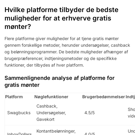
Hvilke platforme tilbyder de bedste
muligheder for at erhverve gratis
mønter?
Flere platforme giver muligheder for at tjene gratis mønter
gennem forskellige metoder, herunder undersøgelser, cashback
og belønningsprogrammer. De bedste muligheder afhænger af
brugerpræferencer, indtjeningsmetoder og de specifikke
funktioner, der tilbydes af hver platform.
Sammenlignende analyse af platforme for
gratis mønter
Platform
Nøglefunktioner
Brugerbedømmelser
Indt
Cashback,
Sho
Swagbucks
Undersøgelser,
4.5/5
vid
Gavekort
Kontantbelønninger,
Und
InboxDollars
4.0/5