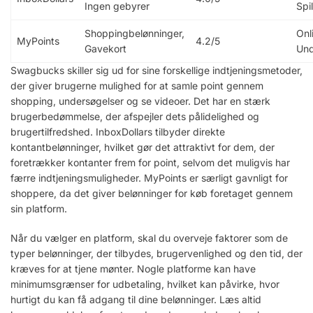
Ingen gebyrer
Spil
Shoppingbelønninger,
Onl
MyPoints
4.2/5
Gavekort
Und
Swagbucks skiller sig ud for sine forskellige indtjeningsmetoder,
der giver brugerne mulighed for at samle point gennem
shopping, undersøgelser og se videoer. Det har en stærk
brugerbedømmelse, der afspejler dets pålidelighed og
brugertilfredshed. InboxDollars tilbyder direkte
kontantbelønninger, hvilket gør det attraktivt for dem, der
foretrækker kontanter frem for point, selvom det muligvis har
færre indtjeningsmuligheder. MyPoints er særligt gavnligt for
shoppere, da det giver belønninger for køb foretaget gennem
sin platform.
Når du vælger en platform, skal du overveje faktorer som de
typer belønninger, der tilbydes, brugervenlighed og den tid, der
kræves for at tjene mønter. Nogle platforme kan have
minimumsgrænser for udbetaling, hvilket kan påvirke, hvor
hurtigt du kan få adgang til dine belønninger. Læs altid