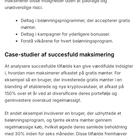
maksimerer disse muligheder uden at pådrage dig
unødvendige risici.
Deltag i belønningsprogrammer, der accepterer gratis
mønter.
Deltag i kampagner for yderligere bonusser.
Forstå vilkårene for hvert belønningsprogram.
Case-studier af succesfuld maksimering
At analysere succesfulde tilfælde kan give værdifulde indsigter
i, hvordan man maksimerer afkastet på gratis mønter. For
eksempel så en bruger, der investerede gratis mønter i en
blanding af etablerede og nye kryptovalutaer, et afkast på
150% over et år ved at diversificere deres portefølje og
geninvestere overskud regelmæssigt.
Et andet eksempel involverer en bruger, der udnyttede et
belønningsprogram, og tjente ekstra mønter gennem
regelmæssige køb, hvilket øgede deres samlede beholdning
med 30% inden for seks måneder. Disse tilfælde fremhæver