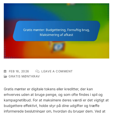
ON
FEB 16, 2026
LEAVE A COMMENT
GRATIS
GRATIS MØNTKRAV
MØNTER:
BUDGETTERING,
Gratis mønter er digitale tokens eller kreditter, der kan
FORNUFTIG
erhverves uden at bruge penge, og som ofte findes i spil og
BRUG,
kampagnetilbud. For at maksimere deres værdi er det vigtigt at
MAKSIMERING
AF
budgettere effektivt, holde styr på dine udgifter og træffe
AFKAST
informerede beslutninger om, hvordan du bruger dem. Ved at