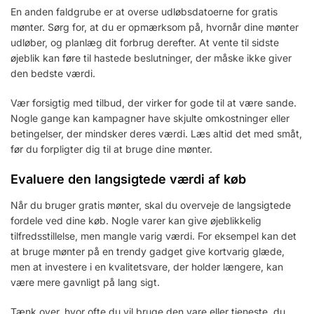
En anden faldgrube er at overse udløbsdatoerne for gratis
mønter. Sørg for, at du er opmærksom på, hvornår dine mønter
udløber, og planlæg dit forbrug derefter. At vente til sidste
øjeblik kan føre til hastede beslutninger, der måske ikke giver
den bedste værdi.
Vær forsigtig med tilbud, der virker for gode til at være sande.
Nogle gange kan kampagner have skjulte omkostninger eller
betingelser, der mindsker deres værdi. Læs altid det med småt,
før du forpligter dig til at bruge dine mønter.
Evaluere den langsigtede værdi af køb
Når du bruger gratis mønter, skal du overveje de langsigtede
fordele ved dine køb. Nogle varer kan give øjeblikkelig
tilfredsstillelse, men mangle varig værdi. For eksempel kan det
at bruge mønter på en trendy gadget give kortvarig glæde,
men at investere i en kvalitetsvare, der holder længere, kan
være mere gavnligt på lang sigt.
Tænk over, hvor ofte du vil bruge den vare eller tjeneste, du