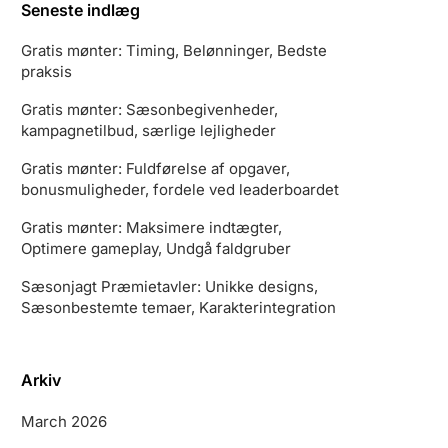
Seneste indlæg
Gratis mønter: Timing, Belønninger, Bedste
praksis
Gratis mønter: Sæsonbegivenheder,
kampagnetilbud, særlige lejligheder
Gratis mønter: Fuldførelse af opgaver,
bonusmuligheder, fordele ved leaderboardet
Gratis mønter: Maksimere indtægter,
Optimere gameplay, Undgå faldgruber
Sæsonjagt Præmietavler: Unikke designs,
Sæsonbestemte temaer, Karakterintegration
Arkiv
March 2026