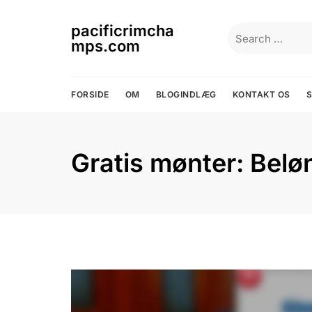
Skip
to
pacificrimcha
Search
content
mps.com
for:
FORSIDE
OM
BLOGINDLÆG
KONTAKT OS
Gratis mønter: Belø