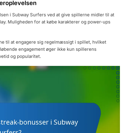
geroplevelsen
en i Subway Surfers ved at give spillerne midler til at
lay. Muligheden for at købe karakterer og power-ups
 til at engagere sig regelmæssigt i spillet, hvilket
 løbende engagement øger ikke kun spillerens
vetid og popularitet.