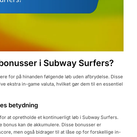
bonusser i Subway Surfers?
ere for på hinanden følgende løb uden afbrydelse. Disse
e ekstra in-game valuta, hvilket gør dem til en essentiel
res betydning
for at opretholde et kontinuerligt løb i Subway Surfers.
ere bonus kan de akkumulere. Disse bonusser er
core, men også bidrager til at låse op for forskellige in-