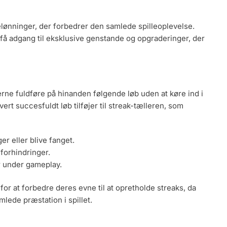
belønninger, der forbedrer den samlede spilleoplevelse.
 få adgang til eksklusive genstande og opgraderinger, der
erne fuldføre på hinanden følgende løb uden at køre ind i
vert succesfuldt løb tilføjer til streak-tælleren, som
er eller blive fanget.
forhindringer.
r under gameplay.
or at forbedre deres evne til at opretholde streaks, da
mlede præstation i spillet.