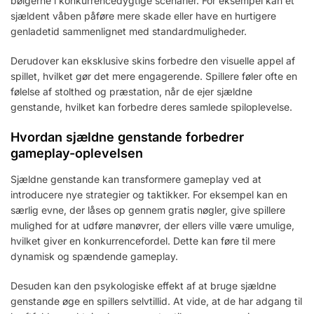
bølgerne i konkurrencedygtige scenarier. For eksempel kan et
sjældent våben påføre mere skade eller have en hurtigere
genladetid sammenlignet med standardmuligheder.
Derudover kan eksklusive skins forbedre den visuelle appel af
spillet, hvilket gør det mere engagerende. Spillere føler ofte en
følelse af stolthed og præstation, når de ejer sjældne
genstande, hvilket kan forbedre deres samlede spiloplevelse.
Hvordan sjældne genstande forbedrer
gameplay-oplevelsen
Sjældne genstande kan transformere gameplay ved at
introducere nye strategier og taktikker. For eksempel kan en
særlig evne, der låses op gennem gratis nøgler, give spillere
mulighed for at udføre manøvrer, der ellers ville være umulige,
hvilket giver en konkurrencefordel. Dette kan føre til mere
dynamisk og spændende gameplay.
Desuden kan den psykologiske effekt af at bruge sjældne
genstande øge en spillers selvtillid. At vide, at de har adgang til