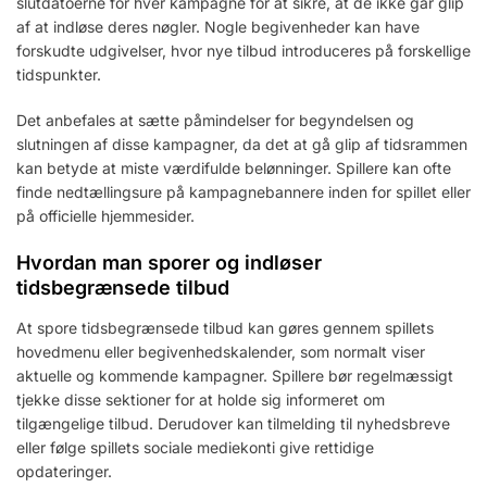
slutdatoerne for hver kampagne for at sikre, at de ikke går glip
af at indløse deres nøgler. Nogle begivenheder kan have
forskudte udgivelser, hvor nye tilbud introduceres på forskellige
tidspunkter.
Det anbefales at sætte påmindelser for begyndelsen og
slutningen af disse kampagner, da det at gå glip af tidsrammen
kan betyde at miste værdifulde belønninger. Spillere kan ofte
finde nedtællingsure på kampagnebannere inden for spillet eller
på officielle hjemmesider.
Hvordan man sporer og indløser
tidsbegrænsede tilbud
At spore tidsbegrænsede tilbud kan gøres gennem spillets
hovedmenu eller begivenhedskalender, som normalt viser
aktuelle og kommende kampagner. Spillere bør regelmæssigt
tjekke disse sektioner for at holde sig informeret om
tilgængelige tilbud. Derudover kan tilmelding til nyhedsbreve
eller følge spillets sociale mediekonti give rettidige
opdateringer.