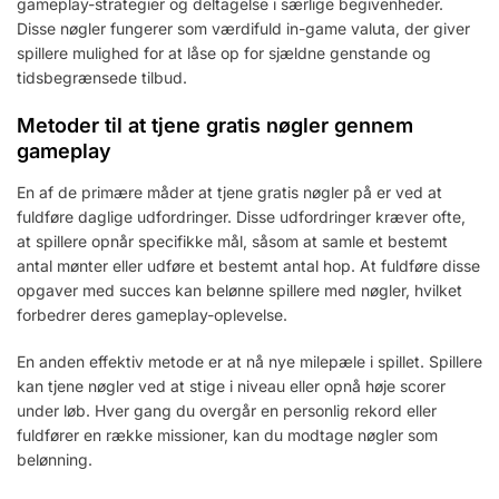
gameplay-strategier og deltagelse i særlige begivenheder.
Disse nøgler fungerer som værdifuld in-game valuta, der giver
spillere mulighed for at låse op for sjældne genstande og
tidsbegrænsede tilbud.
Metoder til at tjene gratis nøgler gennem
gameplay
En af de primære måder at tjene gratis nøgler på er ved at
fuldføre daglige udfordringer. Disse udfordringer kræver ofte,
at spillere opnår specifikke mål, såsom at samle et bestemt
antal mønter eller udføre et bestemt antal hop. At fuldføre disse
opgaver med succes kan belønne spillere med nøgler, hvilket
forbedrer deres gameplay-oplevelse.
En anden effektiv metode er at nå nye milepæle i spillet. Spillere
kan tjene nøgler ved at stige i niveau eller opnå høje scorer
under løb. Hver gang du overgår en personlig rekord eller
fuldfører en række missioner, kan du modtage nøgler som
belønning.