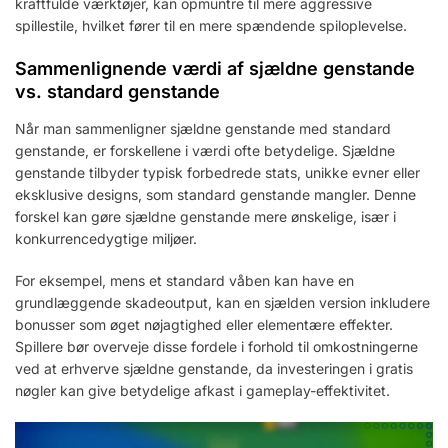
kraftfulde værktøjer, kan opmuntre til mere aggressive
spillestile, hvilket fører til en mere spændende spiloplevelse.
Sammenlignende værdi af sjældne genstande
vs. standard genstande
Når man sammenligner sjældne genstande med standard
genstande, er forskellene i værdi ofte betydelige. Sjældne
genstande tilbyder typisk forbedrede stats, unikke evner eller
eksklusive designs, som standard genstande mangler. Denne
forskel kan gøre sjældne genstande mere ønskelige, især i
konkurrencedygtige miljøer.
For eksempel, mens et standard våben kan have en
grundlæggende skadeoutput, kan en sjælden version inkludere
bonusser som øget nøjagtighed eller elementære effekter.
Spillere bør overveje disse fordele i forhold til omkostningerne
ved at erhverve sjældne genstande, da investeringen i gratis
nøgler kan give betydelige afkast i gameplay-effektivitet.