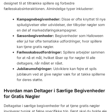
designet til at tiltrække spillere og forbedre
fællesskabsinteraktionen. Almindelige typer inkluderer:
Kampagnebegivenheder:
Disse er ofte knyttet til nye
spiludgivelser eller udvidelser, der tilbyder nøgler som
en del af markedsføringskampagner.
Sæsonbegivenheder:
Begivenheder som Halloween
eller jul har ofte tematiske udfordringer, hvor spillere
kan tjene gratis nøgler.
Fællesskabsudfordringer:
Spillere arbejder sammen
for at nå et mål, hvilket låser op for nøgler til alle
deltagere, når målet er nået.
Jubilæumsfejringer:
Udviklere kan fejre et spils
jubilæum ved at give nøgler væk for at takke spillerne
for deres støtte.
Hvordan man Deltager i Særlige Begivenheder
for Gratis Nøgler
Deltagelse i særlige begivenheder for at tjene gratis nøgler
involverer typisk at følge specifikke trin. Først skal du holde øje