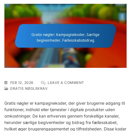
ON
FEB 12, 2026
LEAVE A COMMENT
GRATIS
GRATIS NØGLEKRAV
NØGLER:
KAMPAGNEKODER,
Gratis nøgler er kampagnekoder, der giver brugerne adgang til
SÆRLIGE
funktioner, indhold eller tjenester i digitale produkter uden
BEGIVENHEDER,
omkostninger. De kan erhverves gennem forskellige kanaler,
FÆLLESSKABSBIDRAG
herunder særlige begivenheder og bidrag fra fællesskabet,
hvilket øger brugerengagementet og tilfredsheden. Disse koder